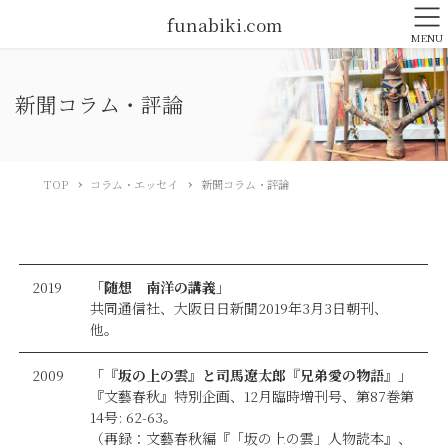
funabiki.com
MENU
新聞コラム・評論
TOP
コラム・エッセイ
新聞コラム・評論
2019
「随想 南洋の講義」
共同通信社、大阪日日新聞2019年3月3日朝刊、
他。
2009
「『坂の上の雲』と司馬遼太郎『兄弟愛の物語』」
『文藝春秋』特別企画、12月臨時増刊号、第87巻第
14号: 62-63。
（再録：文藝春秋編『「坂の上の雲」人物読本』、